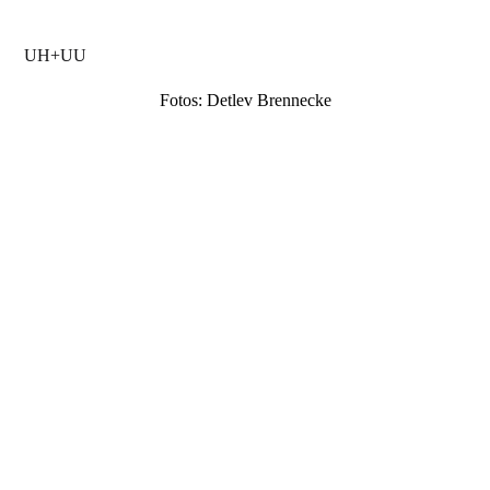
UH+UU
Fotos: Detlev Brennecke
Drei_männer_im_Gras_11
Drei_männer_im_Gras_05
Drei_männer_im_Gras_06
Drei_männer_im_Gras_08
Drei_männer_im_Gras_03
Drei_männer_im_Gras_07