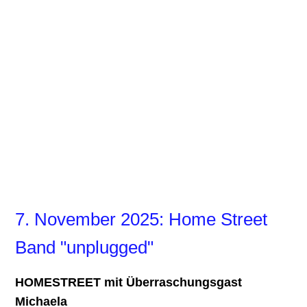
RL_01
RL_03
RL_05
RL_06
RL_08
7. November 2025: Home Street
Band "unplugged"
HOMESTREET mit Überraschungsgast
Michaela