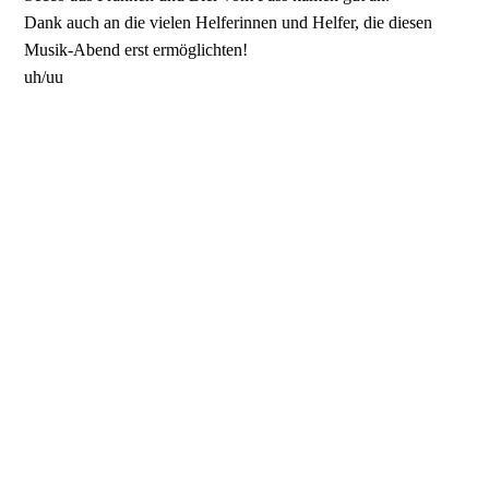
Dank auch an die vielen Helferinnen und Helfer, die diesen
Musik-Abend erst ermöglichten!
uh/uu
Homestreet_04
Homestreet_06
Homestreet_03
Homestreet_07
Homestreet_08
Homestreet_09
Homestreet_02